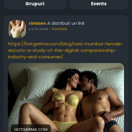
Grupuri
Events
A distribuit un link
rimisen
o zi în urmă
-
Translate
https://hotgarima.com/blog/navi-mumbai-female-
escorts-a-study-of-the-digital-companionship-
industry-and-consumer/
HOTGARIMA.COM