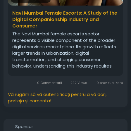
Navi Mumbai Female Escorts: A Study of the
Digital Companionship Industry and
Consumer
The Navi Mumbai female escorts sector
represents a visible component of the broader
digital services marketplace. Its growth reflects
larger trends in urbanization, digital
transformation, and changing consumer
behavior. Understanding this industry requires
consideration of online marketing practices,
consumer awareness, privacy concerns, legal
0 Commentarii
292 Views
0 previzualizare
compliance, and reputation management.
Vă rugăm să vă autentificați pentru a vă dori,
partaja și comenta!
Sponsor