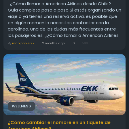
¿Cómo llamar a American Airlines desde Chile?
Guía completa paso a paso Si estás organizando un
viaje o ya tienes una reserva activa, es posible que
en algún momento necesites contactar con la
aerolínea. Una de las dudas más frecuentes entre
los pasajeros es: ¿¿Cómo llamar a American Airlines
desde Chile?. En esta guía te explicamos de forma
By
markporker27
2 months ago
0
533
clara, natural y actualizada todas las formas de...
WELLNESS
¿Cómo cambiar el nombre en un tiquete de
American Airlines?