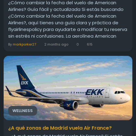
¿Cómo cambiar la fecha del vuelo de American
Airlines? Guía fácil y actualizada Si estás buscando
¿Cómo cambiar la fecha del vuelo de American
Airlines?, aquí tienes una guía clara y práctica de
flyairlinespolicy para ayudarte a modificar tu reserva
sin estrés ni confusiones. La aerolínea American
Airlines ofrece varias opciones para reprogramar
By
markporker27
2 months ago
0
615
vuelos, ya sea por cambios de planes,...
WELLNESS
¿A qué zonas de Madrid vuela Air France?