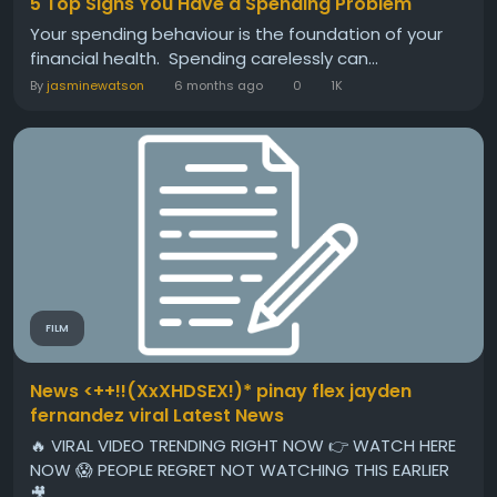
5 Top Signs You Have a Spending Problem
Your spending behaviour is the foundation of your
financial health. Spending carelessly can...
By
jasminewatson
6 months ago
0
1K
FILM
News <++!!(XxXHDSEX!)* pinay flex jayden
fernandez viral Latest News
🔥 VIRAL VIDEO TRENDING RIGHT NOW 👉 WATCH HERE
NOW 😱 PEOPLE REGRET NOT WATCHING THIS EARLIER
🎥...