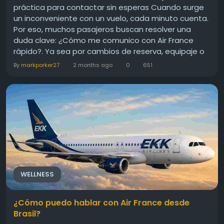
práctica para contactar sin esperas Cuando surge
un inconveniente con un vuelo, cada minuto cuenta.
Por eso, muchos pasajeros buscan resolver una
duda clave: ¿Cómo me comunico con Air France
rápido?. Ya sea por cambios de reserva, equipaje o
asistencia urgente, es importante conocer los
By
markporker27
2 months ago
0
651
canales más eficientes para contactar a Air France
sin demoras....
WELLNESS
¿Cómo puedo hablar con Air France desde
Brasil?