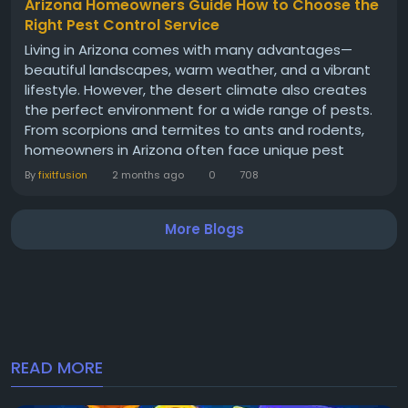
Arizona Homeowners Guide How to Choose the
Right Pest Control Service
Living in Arizona comes with many advantages—
beautiful landscapes, warm weather, and a vibrant
lifestyle. However, the desert climate also creates
the perfect environment for a wide range of pests.
From scorpions and termites to ants and rodents,
homeowners in Arizona often face unique pest
challenges that require professional attention.
By
fixitfusion
2 months ago
0
708
Choosing the right pest control provider is essential
for protecting your home, family, and investment.
More Blogs
This guide will help you understand what to...
READ MORE