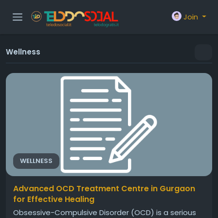
Join
Wellness
WELLNESS
Advanced OCD Treatment Centre in Gurgaon
for Effective Healing
Obsessive-Compulsive Disorder (OCD) is a serious