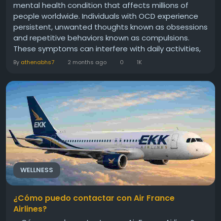
mental health condition that affects millions of
people worldwide. Individuals with OCD experience
persistent, unwanted thoughts known as obsessions
and repetitive behaviors known as compulsions.
These symptoms can interfere with daily activities,
relationships, work performance, and overall quality
By
athenabhs7
2 months ago
0
1K
of life. Without proper treatment, OCD can become
increasingly distressing and difficult to manage.
Seeking a professional OCD Treatment...
WELLNESS
¿Cómo puedo contactar con Air France
Airlines?