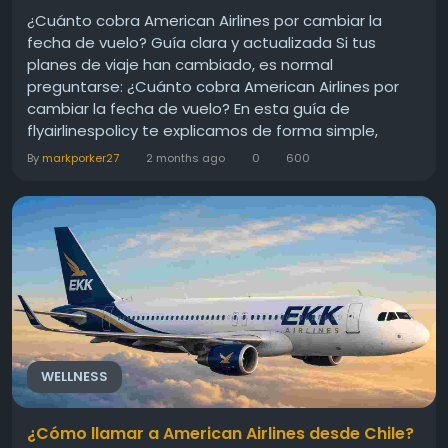
¿Cuánto cobra American Airlines por cambiar la
fecha de vuelo? Guía clara y actualizada Si tus
planes de viaje han cambiado, es normal
preguntarse: ¿Cuánto cobra American Airlines por
cambiar la fecha de vuelo? En esta guía de
flyairlinespolicy te explicamos de forma simple,
humana y actualizada cómo funcionan estos
By
markporker27
2 months ago
0
600
cambios, qué tarifas se aplican y qué puedes hacer
para evitar pagar de más. Cambiar la...
WELLNESS
¿Cómo llamar a American Airlines desde Chile?