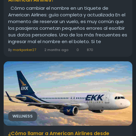
Cómo cambiar el nombre en un tiquete de
American Airlines: guía completa y actualizada En el
momento de reservar un vuelo, es muy común que
los pasajeros cometan pequeños errores al escribir
sus datos personales. Uno de los más frecuentes es
ingresar mal el nombre en el boleto. Si te
encuentras en esta situación, no te preocupes. En
By
markporker27
2 months ago
0
870
esta guía de flyairlinespolicy te explicamos de
forma clara y sencilla...
WELLNESS
¿Cómo llamar a American Airlines desde