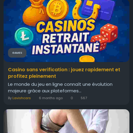
GAMES
Casino sans verification : jouez rapidement et
profitez pleinement
Le monde du jeu en ligne connaît une évolution
majeure grâce aux plateformes...
By
Lavishcars
6 months ago
0
567