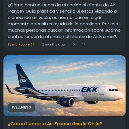
¿Cómo contactar con la atención al cliente de Air
France? Guía práctica y sencilla Si estás viajando o
planeando un vuelo, es normal que en algún
momento necesites ayuda de la aerolínea. Por eso
muchas personas buscan información sobre ¿Cómo
contactar con la atención al cliente de Air France?.
En esta guía de flyairlinespolicy, te explicamos de
By
markporker27
2 months ago
0
1K
forma clara y sencilla todas las opciones disponibles
para...
WELLNESS
¿Cómo llamar a Air France desde Chile?