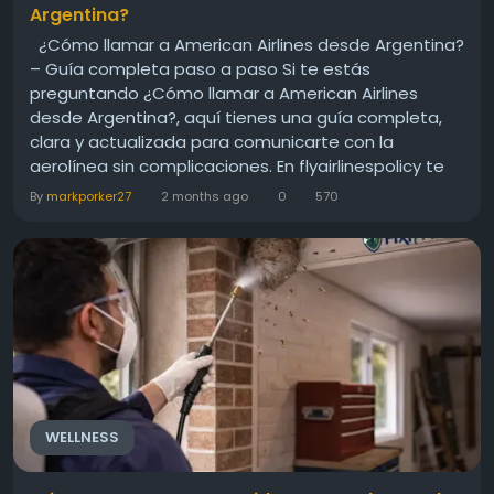
Argentina?
¿Cómo llamar a American Airlines desde Argentina?
– Guía completa paso a paso Si te estás
preguntando ¿Cómo llamar a American Airlines
desde Argentina?, aquí tienes una guía completa,
clara y actualizada para comunicarte con la
aerolínea sin complicaciones. En flyairlinespolicy te
explicamos todas las formas de contacto
By
markporker27
2 months ago
0
570
disponibles, cuándo conviene llamar y qué debes
tener listo para...
WELLNESS