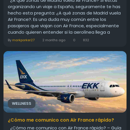
¿A qué zonas de Madrid vuela Air France? Si estás
organizando un viaje a España, seguramente te has
hecho esta pregunta: ¿A qué zonas de Madrid vuela
Air France?. Es una duda muy común entre los
pasajeros que viajan con Air France, especialmente
cuando quieren entender si la aerolínea llega a
diferentes partes de la ciudad. En esta guía de
By
markporker27
2 months ago
0
832
flyairlinespolicy, te explicamos de forma clara,
natural y sin...
WELLNESS
¿Cómo me comunico con Air France rápido?
¿Cómo me comunico con Air France rápido? – Guía