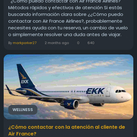
¿Cómo puedo contactar con Air France Airlines?
Métodos rápidos y efectivos de atención Si estás
buscando información clara sobre ¿¿Cómo puedo
contactar con Air France Airlines?, probablemente
necesites ayuda con tu reserva, un cambio de vuelo
o simplemente resolver una duda antes de viajar.
Hoy en día, la aerolínea Air France ofrece varias
By
markporker27
2 months ago
0
640
formas de contacto pensadas para que cada...
WELLNESS
¿Cómo contactar con la atención al cliente de
Air France?