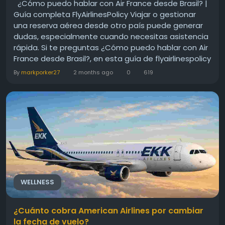
¿Cómo puedo hablar con Air France desde Brasil? |
Guía completa FlyAirlinesPolicy Viajar o gestionar
una reserva aérea desde otro país puede generar
dudas, especialmente cuando necesitas asistencia
rápida. Si te preguntas ¿Cómo puedo hablar con Air
France desde Brasil?, en esta guía de flyairlinespolicy
te explicamos todas las opciones disponibles para
By
markporker27
2 months ago
0
619
contactar con la aerolínea de forma sencilla,...
WELLNESS
¿Cuánto cobra American Airlines por cambiar
la fecha de vuelo?