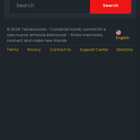
Search
© 2026 Telodosocial – Condividi ricordi, connettiti e
crea nuove amicizie,eldosocial – Share memories,
English
connect and make new friends
Terms
Privacy
Contact Us
Support Center
Directory