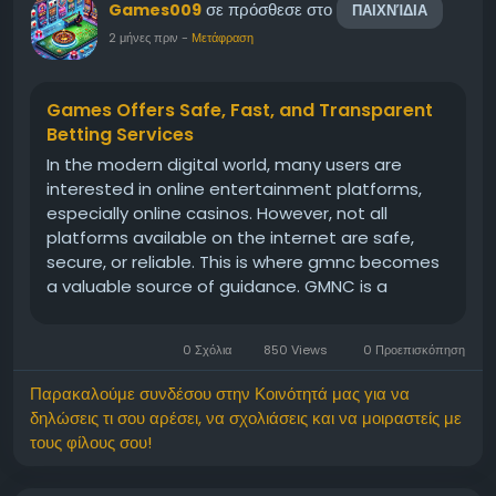
σε πρόσθεσε στο
Games009
ΠΑΙΧΝΊΔΙΑ
2 μήνες πριν
-
Μετάφραση
Games Offers Safe, Fast, and Transparent
Betting Services
In the modern digital world, many users are
interested in online entertainment platforms,
especially online casinos. However, not all
platforms available on the internet are safe,
secure, or reliable. This is where gmnc becomes
a valuable source of guidance. GMNC is a
dedicated website that specializes in compiling
and reviewing reputable online casinos in
0 Σχόλια
850 Views
0 Προεπισκόπηση
Vietnam. Its...
Παρακαλούμε συνδέσου στην Κοινότητά μας για να
δηλώσεις τι σου αρέσει, να σχολιάσεις και να μοιραστείς με
τους φίλους σου!