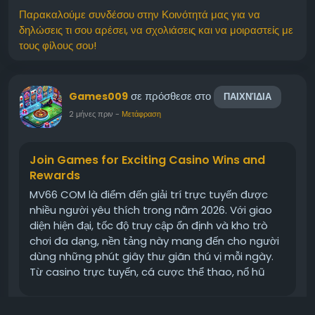
Παρακαλούμε συνδέσου στην Κοινότητά μας για να
δηλώσεις τι σου αρέσει, να σχολιάσεις και να μοιραστείς με
τους φίλους σου!
σε πρόσθεσε στο
Games009
ΠΑΙΧΝΊΔΙΑ
2 μήνες πριν
-
Μετάφραση
Join Games for Exciting Casino Wins and
Rewards
MV66 COM là điểm đến giải trí trực tuyến được
nhiều người yêu thích trong năm 2026. Với giao
diện hiện đại, tốc độ truy cập ổn định và kho trò
chơi đa dạng, nền tảng này mang đến cho người
dùng những phút giây thư giãn thú vị mỗi ngày.
Từ casino trực tuyến, cá cược thể thao, nổ hũ
cho đến bắn...
0 Σχόλια
472 Views
0 Προεπισκόπηση