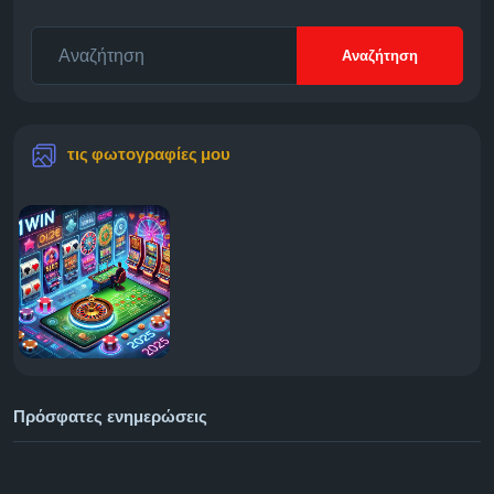
Αναζήτηση
τις φωτογραφίες μου
Πρόσφατες ενημερώσεις