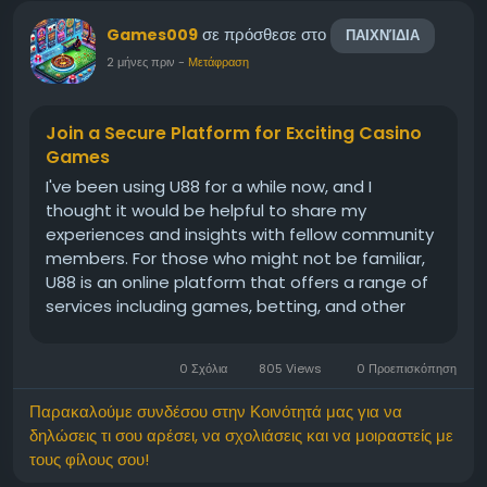
σε πρόσθεσε στο
Games009
ΠΑΙΧΝΊΔΙΑ
2 μήνες πριν
-
Μετάφραση
Join a Secure Platform for Exciting Casino
Games
I've been using U88 for a while now, and I
thought it would be helpful to share my
experiences and insights with fellow community
members. For those who might not be familiar,
U88 is an online platform that offers a range of
services including games, betting, and other
forms of entertainment. Given the growing
interest in online platforms, I think it’s important
0 Σχόλια
805 Views
0 Προεπισκόπηση
to discuss both the fun...
Παρακαλούμε συνδέσου στην Κοινότητά μας για να
δηλώσεις τι σου αρέσει, να σχολιάσεις και να μοιραστείς με
τους φίλους σου!