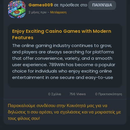
σε πρόσθεσε στο
Games009
ΠΑΙΧΝΊΔΙΑ
2 μήνες πριν
-
Μετάφραση
Enjoy Exciting Casino Games with Modern
Features
The online gaming industry continues to grow,
and players are always searching for platforms
that offer convenience, variety, and a smooth
user experience. 789WIN has become a popular
choice for individuals who enjoy exciting online
entertainment in one secure and easy-to-use
environment. Designed with modern technology
and user comfort in
0 Σχόλια
756 Views
0 Προεπισκόπηση
mind, https://789win789w.com/ provides...
Παρακαλούμε συνδέσου στην Κοινότητά μας για να
δηλώσεις τι σου αρέσει, να σχολιάσεις και να μοιραστείς με
τους φίλους σου!