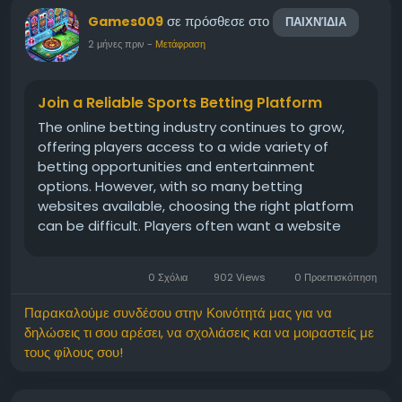
σε πρόσθεσε στο
Games009
ΠΑΙΧΝΊΔΙΑ
2 μήνες πριν
-
Μετάφραση
Join a Reliable Sports Betting Platform
The online betting industry continues to grow,
offering players access to a wide variety of
betting opportunities and entertainment
options. However, with so many betting
websites available, choosing the right platform
can be difficult. Players often want a website
that is secure, trustworthy, user-friendly, and
packed with valuable features. This is where
0 Σχόλια
902 Views
0 Προεπισκόπηση
GMNC becomes an important...
Παρακαλούμε συνδέσου στην Κοινότητά μας για να
δηλώσεις τι σου αρέσει, να σχολιάσεις και να μοιραστείς με
τους φίλους σου!