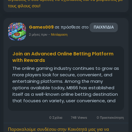
τους φίλους σου!
σε πρόσθεσε στο
Games009
ΠΑΙΧΝΊΔΙΑ
2 μήνες πριν
-
Μετάφραση
Join an Advanced Online Betting Platform
with Rewards
The online gaming industry continues to grow as
more players look for secure, convenient, and
entertaining platforms. Among the many
options available today, MB66 has established
itself as a well-known online betting destination
that focuses on variety, user convenience, and
reliable service. MB66 offers a wide range of
gaming categories designed to suit different
0 Σχόλια
748 Views
0 Προεπισκόπηση
player preferences. Whether...
Παρακαλούμε συνδέσου στην Κοινότητά μας για να