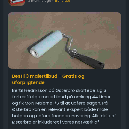
2 months ago
-
Translate
Bestil 3 malertilbud - Gratis og
uforpligtende
Bertil Fredriksson på Østerbro skaffede sig 3
fortræffelige malertilbud på omkring 44 timer
og fik M&N Malerne I/S til at udføre sagen. På
Østerbro kan en relevant ekspert både male
boligen og udføre facaderenovering. Alle dele af
Østerbro er inkluderet i vores netværk af
anbefalelsesværdige malermesterfirmaer og...