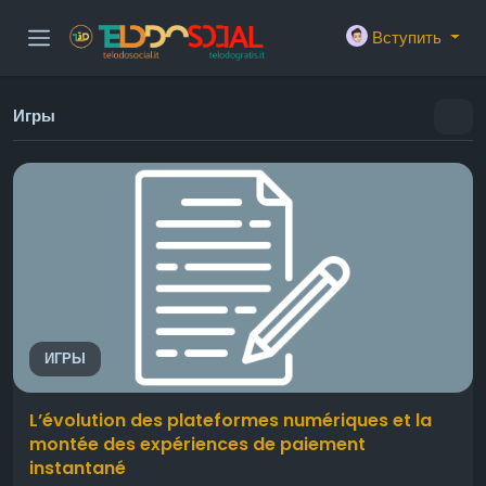
Вступить
Игры
ИГРЫ
L’évolution des plateformes numériques et la
montée des expériences de paiement
instantané