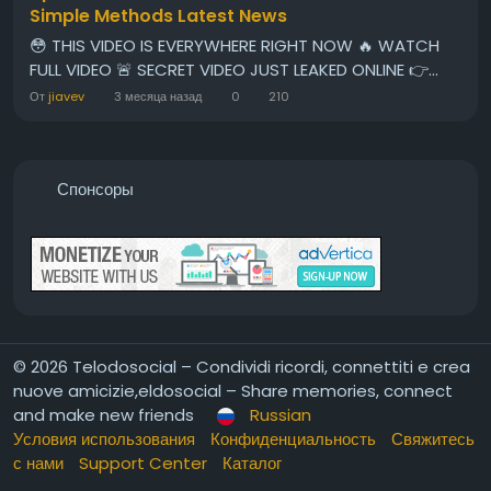
Simple Methods Latest News
😳 THIS VIDEO IS EVERYWHERE RIGHT NOW 🔥 WATCH
FULL VIDEO 🚨 SECRET VIDEO JUST LEAKED ONLINE 👉...
От
jiavev
3 месяца назад
0
210
Спонсоры
© 2026 Telodosocial – Condividi ricordi, connettiti e crea
nuove amicizie,eldosocial – Share memories, connect
and make new friends
Russian
Условия использования
Конфиденциальность
Свяжитесь
с нами
Support Center
Каталог