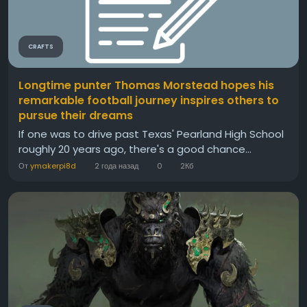
CRAFTS
Longtime punter Thomas Morstead hopes his
remarkable football journey inspires others to
pursue their dreams
If one was to drive past Texas' Pearland High School
roughly 20 years ago, there's a good chance...
От
ymakerpi8d
2 года назад
0
2Кб