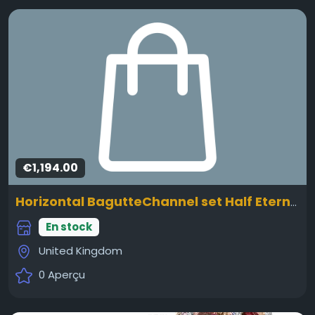
€1,194.00
Horizontal BagutteChannel set Half Eternity Ring
En stock
United Kingdom
0 Aperçu