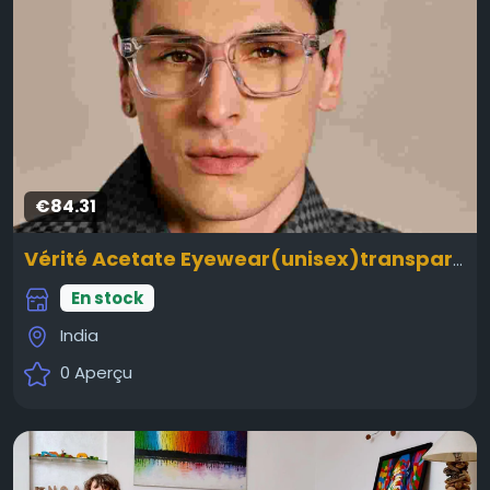
€84.31
Vérité Acetate Eyewear(unisex)transparent
En stock
India
0 Aperçu