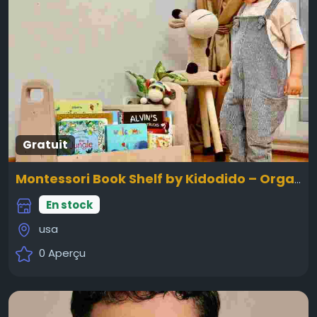
Gratuit
Montessori Book Shelf by Kidodido – Organized Learning Made Easy
En stock
usa
0 Aperçu