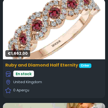
€1,662.00
Ruby and Diamond Half Eternity
Créer
En stock
United Kingdom
0 Aperçu