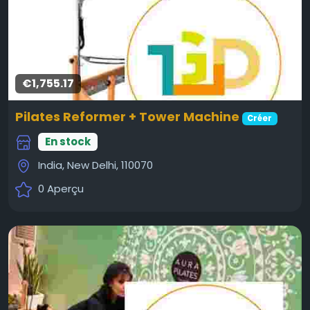
€1,755.17
Pilates Reformer + Tower Machine
Créer
En stock
India, New Delhi, 110070
0 Aperçu