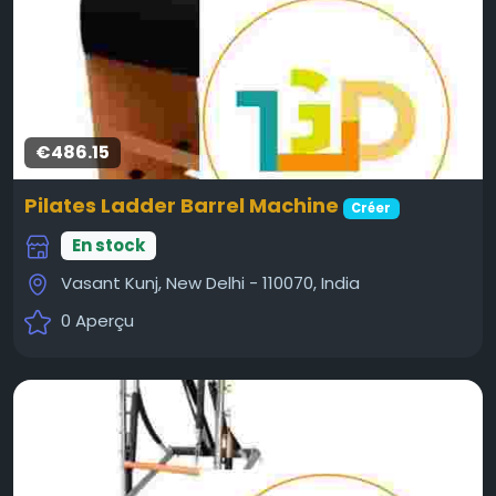
€486.15
Pilates Ladder Barrel Machine
Créer
En stock
Vasant Kunj, New Delhi - 110070, India
0 Aperçu