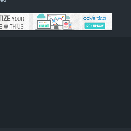
red
e che ti danno sembran fatte *** lo stampo
erò le mani avanti, due passi indietro ogni passo avanti
dare a lavorare e non farti manganellare nelle piazze
no grazie
e non fa un cazzo, li mantengo tutti io *** le mie tasse
no grazie
are meno ascolto ai sentimenti che non sono mai dei buoni i
rganizzare una rimpatriata tipo una cena di classe
no grazie
no
azie ma
 sa più come scrivere, non sa come parlare
ali parole deve mettere ad esempio l’asterisco al plurale
n sa più come ridere, non sa come scherzare
tradizione se la confusione qua è generale
 così, chissà domani”
ani do-do-domani magari riesco a capire gli esseri umani
lla bocca i propri figli e c’è chi bacia sulla bocca i propri cani
 di moda il vittimismo di chi attacca ma dice che si difende
e non si può più dire niente poi invece parla sempre, almeno 
sta volta che c’è chi ancora ti da corda