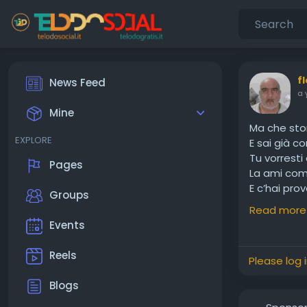
f
News Feed
a 
Mine
Ma che stor
EXPLORE
E sai già c
Tu vorresti
Pages
La ami com
E c’hai pro
Groups
Ma l’insist
Read more
Certi disco
Events
E te la asp
bastasse
Reels
Please log 
Grazie ma 
Tanto fann
Blogs
Più è prof