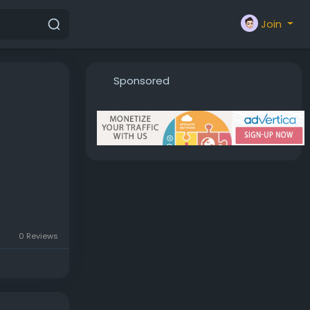
Join
Sponsored
 non
0 Reviews
Salvagente