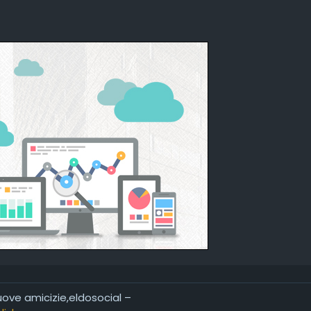
ha perso la memoria e vorrebbe che tornasse, come se non b
no grazie
dare a lavorare e non farti manganellare nelle piazze
no grazie
e non fa un cazzo li mantengo tutti io *** le mie tasse
no grazie
are meno ascolto ai sentimenti che non sono mai dei buoni i
rganizzare una rimpatriata tipo una cena di classe
no grazie
no
razie ma no
te, aspettative basse
risce finché si calmano le acque (ma che storia triste)
uisce tra le frasi fatte, vince chi stupisce sempre a mani ba
no grazie
no
razie ma no grazie
nuove amicizie,eldosocial –
o grazie di Willie Peyote è una satira pungente sulla societ