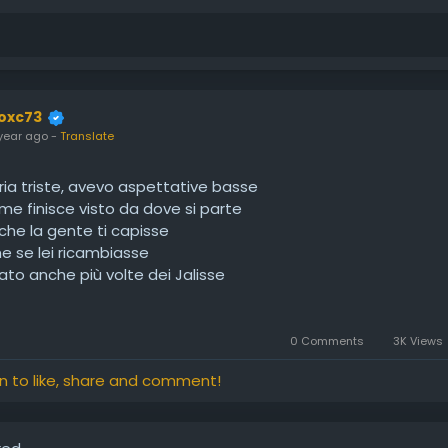
loxc73
year ago
-
Translate
ia triste, avevo aspettative basse
ome finisce visto da dove si parte
 che la gente ti capisse
e se lei ricambiasse
vato anche più volte dei Jalisse
enza non è mai così di classe
rsi vanno presi *** le pinze oppure provocano risate grasse
etti ma ogni volta ti stupisce, guarda le loro facce, come se
0 Comments
3K Views
in to like, share and comment!
no grazie
o finta ma lo sanno
ondo e meno paga, quasi sempre meglio stare in superficie: 