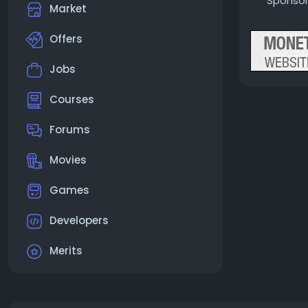
Sponso
Le rispost
Market
Quindi mett
Dovresti an
Offers
Grazie ma 
Questa gent
Jobs
Grazie ma 
Dovresti d
Courses
Dovremmo o
Grazie ma 
Forums
Grazie ma 
Davvero gr
Movies
C’è chi non
Non sa a qu
Games
C’è chi no
E vuole la 
Developers
“Eh oggi va
Domani dom
Merits
Chi bacia su
E quanto va
C’è chi dic
Almeno per 