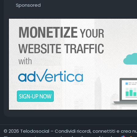
Sponsored
E c’è chi 
Grazie ma 
Dovresti an
Grazie ma 
Questa gent
Grazie ma 
Dovresti d
Dovremmo o
Grazie ma 
Grazie ma 
Davvero, g
Storia tris
C’è chi spa
C’è chi ann
Grazie ma 
Grazie ma 
Davvero, g
Significato
© 2026 Telodosocial – Condividi ricordi, connettiti e crea 
Grazie ma n