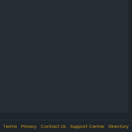
astasse
nvestimenti
sse
Terms
Privacy
Contact Us
Support Center
Directory
à