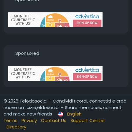
Sponsored
© 2026 Telodosocial – Condividi ricordi, connettiti e crea
nuove amicizie,eldosocial – Share memories, connect
and make new friends
English
Terms
Privacy
Contact Us
Support Center
Directory