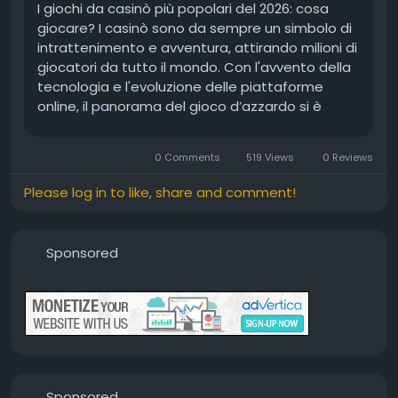
I giochi da casinò più popolari del 2026: cosa
giocare? I casinò sono da sempre un simbolo di
intrattenimento e avventura, attirando milioni di
giocatori da tutto il mondo. Con l'avvento della
tecnologia e l'evoluzione delle piattaforme
online, il panorama del gioco d’azzardo si è
trasformato notevolmente negli ultimi anni. Nel
2026, i giochi da casinò...
0 Comments
519 Views
0 Reviews
Please log in to like, share and comment!
Sponsored
Sponsored