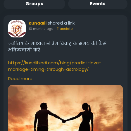
Groups
Events
shared a link
kundalii
10 months ago
-
Translate
ज्योतिष के माध्यम से प्रेम विवाह के समय की कैसे
भविष्यवाणी करें
https://kundlihindi.com/blog/predict-love-
marriage-timing-through-astrology/
Read more
Predict Love Marriage Timing Through Astrology
#lovemarriageastrology
#premvivahJyotish
#lovemarriageprediction
#kundlimainpremvivahkeyog
#lovemarriageasperbirthchart
#loveorarrangemarriage
#remediesforlovemarriage