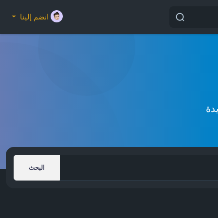
انضم إلينا
دة
البحث