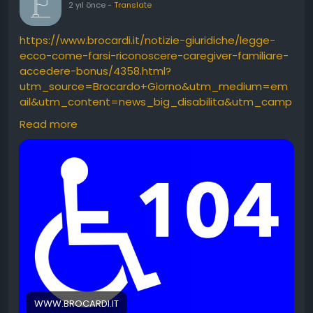
2 yıl önce
-
Translate
https://www.brocardi.it/notizie-giuridiche/legge-
ecco-come-farsi-riconoscere-caregiver-familiare-
accedere-bonus/4358.html?
utm_source=Brocardo+Giorno&utm_medium=em
ail&utm_content=news_big_disabilita&utm_camp
aign=2024-08-13
Read more
WWW.BROCARDI.IT