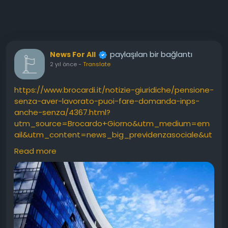
paylaşılan bir bağlantı
News For All
2 yıl önce
-
Translate
https://www.brocardi.it/notizie-giuridiche/pensione-
senza-aver-lavorato-puoi-fare-domanda-inps-
anche-senza/4367.html?
utm_source=Brocardo+Giorno&utm_medium=em
ail&utm_content=news_big_previdenzasociale&ut
m_campaign=2024-08-14
Read more