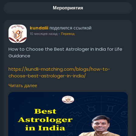
Мероприятия
поделился ссылкой
kundalii
10 месяцев назад
-
Перевод
How to Choose the Best Astrologer in India for Life
Guidance
https://kundli-matching.com/blogs/how-to-
choose-best-astrologer-in-india/
Читать далее
#ChooseBestAstrologerinIndia
#ChooseBestAstrologerIndia
#BestAstrologerinIndia
#BestAstrologerIndia
#AstrologerinIndia
#AstrologerIndia
#BestAstrologer
#astrology
#Astrologer
#Astrologernearme