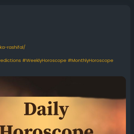
ka-rashifal/
edictions
#WeeklyHoroscope
#MonthlyHoroscope
oroscopePredictions
#FreeHoroscope
#HoroscopeApp
strologyapp
#DailyHoroscopeapp
#horoscope