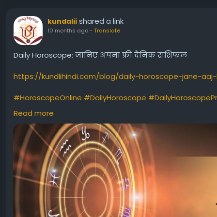
shared a link
kundalii
10 months ago
-
Translate
Daily Horoscope: जानिए अपना फ्री दैनिक राशिफल
https://kundlihindi.com/blog/daily-horoscope-jane-aaj-
#HoroscopeOnline
#DailyHoroscope
#DailyHoroscopePr
#PersonalHoroscope
#FreeHoroscopeServices
#DailyH
Read more
#VinayBajrangiKarmaAstroApp
#KarmaAstroApp
#topa
#janeaajkarashifal