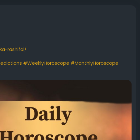
ka-rashifal/
edictions
#WeeklyHoroscope
#MonthlyHoroscope
oroscopePredictions
#FreeHoroscope
#HoroscopeApp
strologyapp
#DailyHoroscopeapp
#horoscope