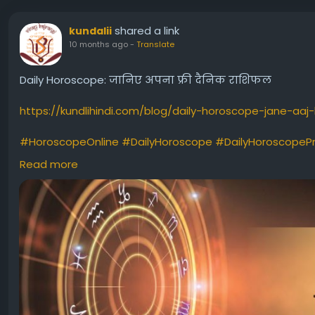
shared a link
kundalii
10 months ago
-
Translate
Daily Horoscope: जानिए अपना फ्री दैनिक राशिफल
https://kundlihindi.com/blog/daily-horoscope-jane-aaj-
#HoroscopeOnline
#DailyHoroscope
#DailyHoroscopePr
#PersonalHoroscope
#FreeHoroscopeServices
#DailyH
Read more
#VinayBajrangiKarmaAstroApp
#KarmaAstroApp
#topa
#janeaajkarashifal