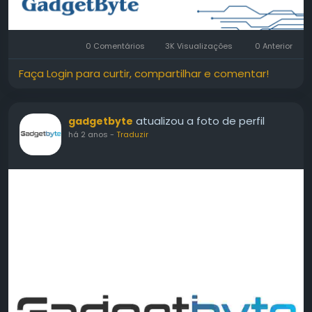
0 Comentários
3K Visualizações
0 Anterior
Faça Login para curtir, compartilhar e comentar!
atualizou a foto de perfil
gadgetbyte
há 2 anos
-
Traduzir