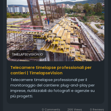
lavori, permettono di creare video time lapse
professionali, archivi fotografici completi e report
dettagliati, migliorando la pianificazione delle
attività, la collaborazione tra i team e la gestione
del cantiere. Una tecnologia innovativa che
garantisce una documentazione professionale,
valorizza ogni progetto e supporta decisioni
operative più rapide ed efficac
https://timelapsevision.io/
TIMELAPSEVISION.IO
Telecamere timelapse professionali per
cantieri | TimelapseVision
Telecamere timelapse professionali per il
monitoraggio del cantiere: plug-and-play per
imprese, riutilizzabili da fotografi e agenzie su
più progetti.
0 Comments
266 Views
0 Reviews