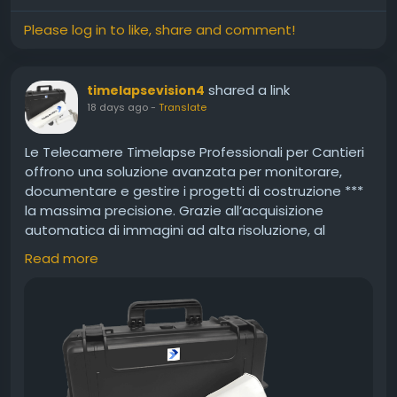
Please log in to like, share and comment!
shared a link
timelapsevision4
18 days ago
-
Translate
Le Telecamere Timelapse Professionali per Cantieri
offrono una soluzione avanzata per monitorare,
documentare e gestire i progetti di costruzione ***
la massima precisione. Grazie all’acquisizione
automatica di immagini ad alta risoluzione, al
controllo remoto tramite piattaforme cloud e
Read more
all’accesso in tempo reale, consentono di seguire
l’avanzamento dei lavori da qualsiasi luogo. Ideali
per imprese edili, ingegneri e direttori dei lavori,
permettono di creare video time lapse
professionali, archivi fotografici dettagliati e report
completi, migliorando l’efficienza operativa, la
trasparenza e la qualità della gestione del cantiere.