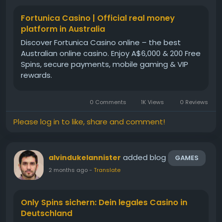
immersive sound effects, and interactive bonus
rounds contribute to a captivating gaming
Fortunica Casino | Official real money
experience. The variety of available titles ensures
platform in Australia
that players with different preferences can always
Discover Fortunica Casino online – the best
find games that suit their interests and provide
Australian online casino. Enjoy A$6,000 & 200 Free
lasting entertainment.
Spins, secure payments, mobile gaming & VIP
rewards.
0 Comments
1K Views
0 Reviews
Please log in to like, share and comment!
added blog
alvindukelannister
GAMES
2 months ago
-
Translate
Only Spins sichern: Dein legales Casino in
Deutschland