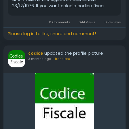
23/12/1976. If you want calcola codice fiscal
without guessing parts, use that official flow
and double-check each input. Questo codice
0 Comments
644 Views
0 Reviews
fiscale stays the same structure everywhere...
Please log in to like, share and comment!
updated the profile picture
codice
3 months ago
-
Translate