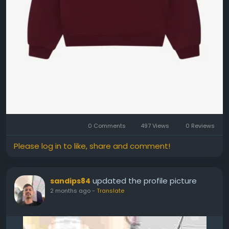
0 Comments
497 Views
0 Reviews
Please log in to like, share and comment!
updated the profile picture
sandips84
2 months ago
-
Translate