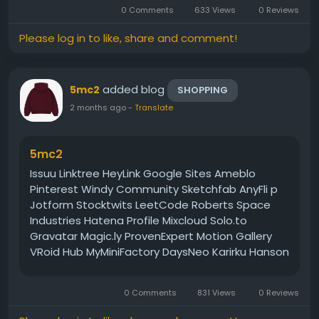
PluginCafe Maxon GitHub Twitch Georgia
0 Comments
633 Views
0 Reviews
Aquarium Gift Shop Espoesia Community...
Please log in to like, share and comment!
added blog
5mc2
SHOPPING
2 months ago
-
Translate
5mc2
Issuu Linktree HeyLink Google Sites Ameblo
Pinterest Windy Community Sketchfab AnyFli p
Jotform Stocktwits LeetCode Roberts Space
Industries Hatena Profile Mixcloud Solo.to
Gravatar Magic.ly ProvenExpert Motion Gallery
VRoid Hub MyMiniFactory DaysNeo Karirku Hanson
Pinshape Teletype Coderwall Differ Blog Topkif
PluginCafe Maxon GitHub Twitch Georgia
0 Comments
831 Views
0 Reviews
Aquarium Gift Shop Espoesia Community...