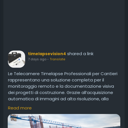
shared a link
timelapsevision4
7 days ago
-
Translate
Le Telecamere Timelapse Professionali per Cantieri
rappresentano una soluzione completa per il
monitoraggio remoto e la documentazione visiva
dei progetti di costruzione. Grazie all’acquisizione
automatica di immagini ad alta risoluzione, alla
gestione tramite piattaforma cloud e all’accesso in
Read more
tempo reale, consentono di controllare ogni fase
dei lavori *** precisione e affidabilità. Ideali per
imprese edili, architetti, ingegneri e direttori dei