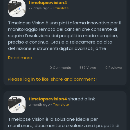
timelapsevision4
22 days ago
-
Translate
Timelapse Vision è una piattaforma innovativa per il
monitoraggio remoto dei cantieri che consente di
seguire l’evoluzione dei progetti in modo semplice,
preciso e continuo. Grazie a telecamere ad alta
definizione e strumenti digitali avanzati, offre
immagini aggiornate in tempo reale,
Read more
documentazione automatica dei lavori e video
timelapse professionali. La soluzione aiuta aziende
0 Comments
589 Views
0 Reviews
e professionisti a migliorare la gestione dei cantieri,
Please log in to like, share and comment!
aumentare la trasparenza e ottimizzare la
comunicazione durante tutto il percorso
costruttivo.
shared a link
timelapsevision4
https://timelapsevision.io/
a month ago
-
Translate
Timelapse Vision è la soluzione ideale per
monitorare, documentare e valorizzare i progetti di