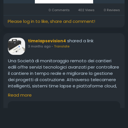
0 Comments
402 Views
0 Reviews
Please log in to like, share and comment!
shared a link
timelapsevision4
3 months ago
-
Translate
Una Società di monitoraggio remoto dei cantieri
edili offre servizi tecnologici avanzati per controllare
il cantiere in tempo reale e migliorare la gestione
dei progetti di costruzione. Attraverso telecamere
intelligenti, sistemi time lapse e piattaforme cloud,
le imprese possono monitorare l’avanzamento dei
Read more
lavori, aumentare la sicurezza operativa e
ottimizzare il coordinamento delle attività. Il
monitoraggio remoto consente inoltre di ridurre
ritardi, prevenire inefficienze e garantire un controllo
continuo del cantiere da qualsiasi dispositivo e in