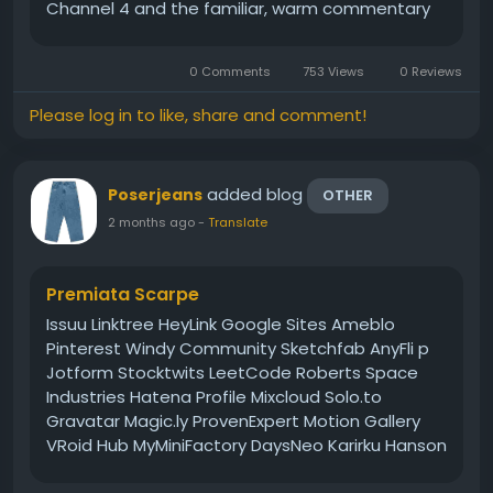
Channel 4 and the familiar, warm commentary
of Gogglebox washing over the room, the goal is
total deceleration. It is the ideal moment to
0 Comments
753 Views
0 Reviews
lean back, put...
Please log in to like, share and comment!
added blog
Poserjeans
OTHER
2 months ago
-
Translate
Premiata Scarpe
Issuu Linktree HeyLink Google Sites Ameblo
Pinterest Windy Community Sketchfab AnyFli p
Jotform Stocktwits LeetCode Roberts Space
Industries Hatena Profile Mixcloud Solo.to
Gravatar Magic.ly ProvenExpert Motion Gallery
VRoid Hub MyMiniFactory DaysNeo Karirku Hanson
Pinshape Teletype Coderwall Differ Blog Topkif