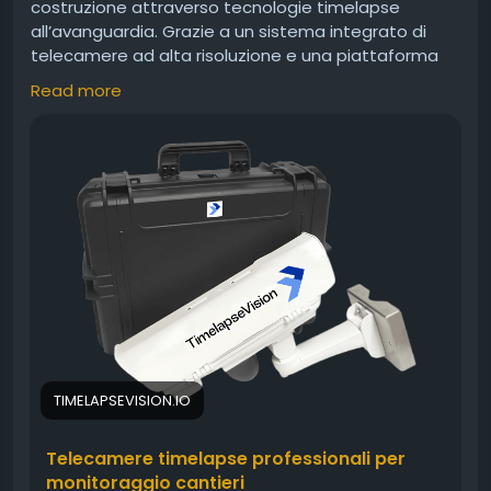
costruzione attraverso tecnologie timelapse
all’avanguardia. Grazie a un sistema integrato di
telecamere ad alta risoluzione e una piattaforma
software intuitiva, consente di controllare il cantiere
Read more
da remoto, visualizzare i progressi in tempo reale e
creare video professionali che raccontano l’intero
sviluppo dei lavori. *** un focus su efficienza,
trasparenza e innovazione, Timelapse Vision
supporta una gestione più intelligente e moderna
dei cantieri.
https://timelapsevision.io/
TIMELAPSEVISION.IO
Telecamere timelapse professionali per
monitoraggio cantieri