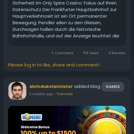
Sicherheit im Only Spins Casino: Fokus auf Ihren
Datenschutz Der Frankfurter Hauptbahnhof zur
Hauptverkehrszeit ist ein Ort permanenter
Bewegung. Pendler eilen zu den Gleisen,
Durchsagen hallen durch die historische
Bahnhofshalle, und auf der Anzeige leuchtet die
Abfahrt des ICE nach Berlin auf. Noch bleiben
zwanzig Minuten bis zur Einfahrt des Zuges – ein
0 Comments
758 Views
0 Reviews
perfektes Zeitfenster, um die...
Please log in to like, share and comment!
added blog
alvindukelannister
GAMES
2 months ago
-
Translate